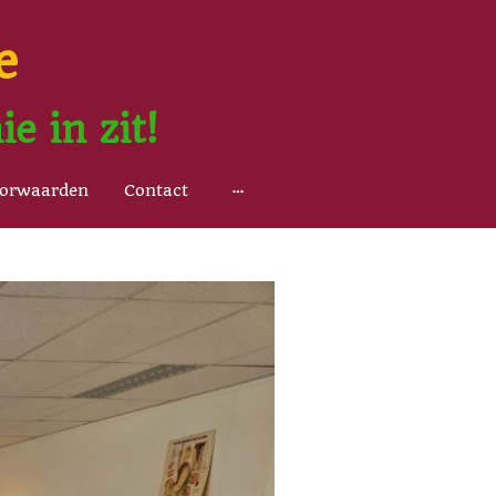
e
e in zit!
oorwaarden
Contact