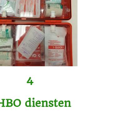
4
HBO diensten