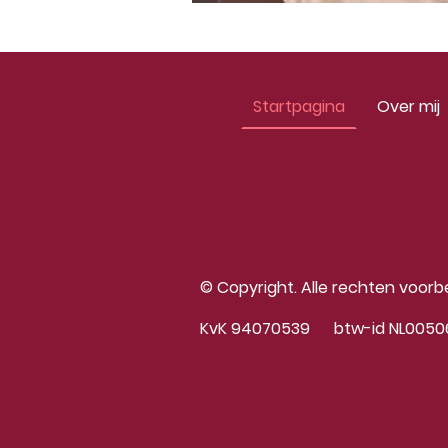
Startpagina
Over mij
© Copyright. Alle rechten voor
KvK 94070539 btw-id NL0050