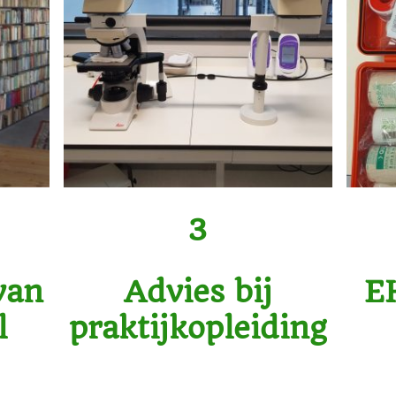
3
van
Advies bij
E
l
praktijkopleiding