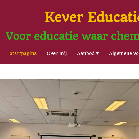
Kever Educati
Voor educatie waar chemi
Startpagina
Over mij
Aanbod
Algemene v